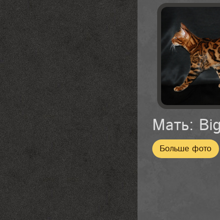
Мать: Big
Больше фото