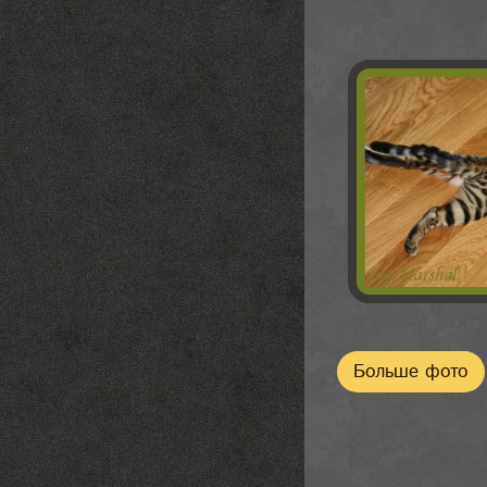
Больше фото