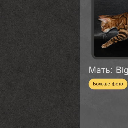
Мать: Big
Больше фото