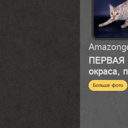
Amazong
ПЕРВАЯ 
окраса, 
Больше фото