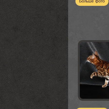
Больше фото