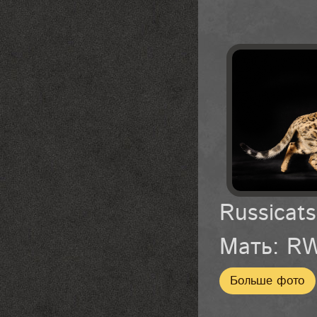
Russicat
Мать: RW
Больше фото