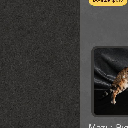
Больше фото