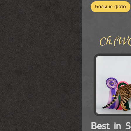
Больше фото
Ch.(WC
Best in 