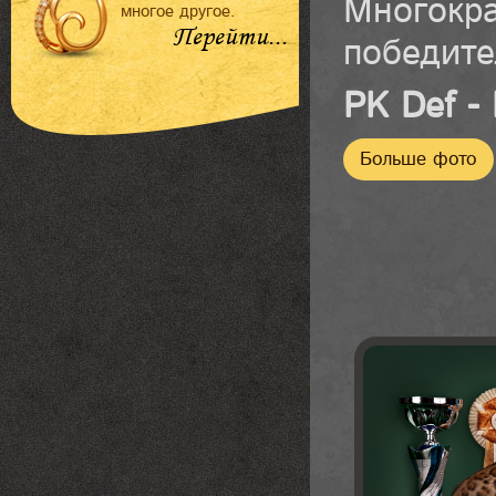
Многок
многое другое.
Перейти...
победите
PK Def -
Больше фото