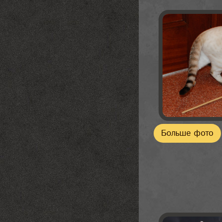
Больше фото