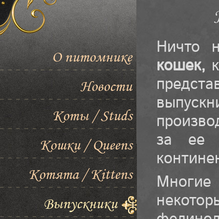
Ничто 
О питомнике
кошек,
к
предста
Новости
выпуск
Коты / Studs
произво
за ее 
Кошки / Queens
контине
Котята / Kittens
Многие 
некот
Выпускники