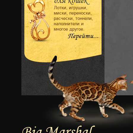
для кошек
Лотки, игрушки,
миски, переноски,
расчески, тоннели,
наполнители и
многое другое.
Перейти...
Big Marshal