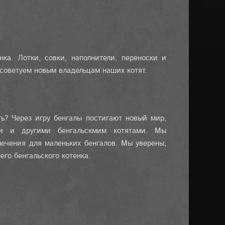
ка. Лотки, совки, наполнители, переноски и
 советуем новым владельцам наших котят.
ть? Через игру бенгалы постигают новый мир,
ми и другими бенгальскмим котятами. Мы
лечения для маленьких бенгалов. Мы уверены,
го бенгальского котенка.