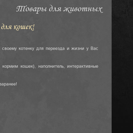
Товары для животных
для кошек!
 своему котенку для переезда и жизни у Вас
 кормим кошек), наполнитель, интерактивные
 заранее!