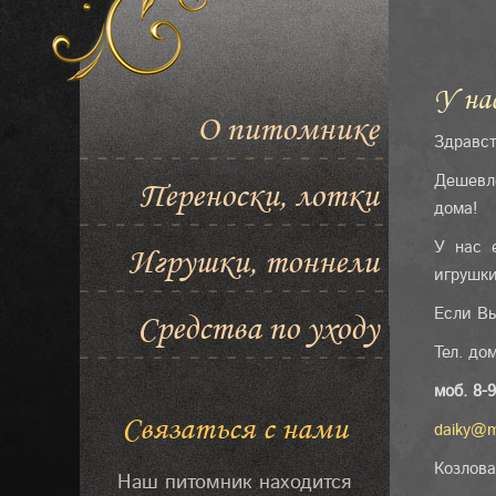
У на
О питомнике
Здравст
Дешевл
Переноски, лотки
дома!
У нас 
Игрушки, тоннели
игрушки
Если Вы
Средства по уходу
Тел. до
моб. 8-
Связаться с нами
daiky@m
Козлова
Наш питомник находится