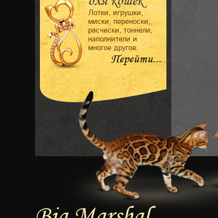
для кошек
Лотки, игрушки,
миски, переноски,
расчески, тоннели,
наполнители и
многое другое.
Перейти...
Big Marshal