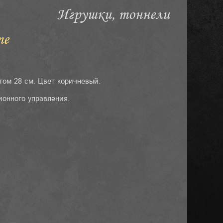
Игрушки, тоннели
те
стом 28 см. Цвет коричневый.
ионного управления.