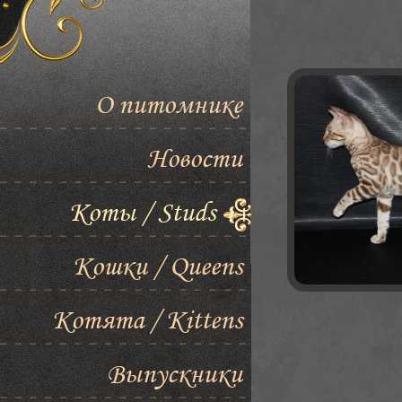
О питомнике
Новости
Коты / Studs
Кошки / Queens
Котята / Kittens
Выпускники